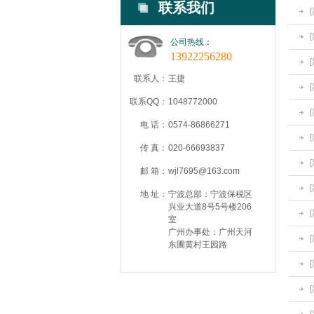
联系我们
公司热线：
13922256280
联系人：
王捷
联系QQ：
1048772000
电 话：
0574-86866271
传 真：
020-66693837
邮 箱：
wjl7695@163.com
地 址：
宁波总部：宁波保税区
兴业大道8号5号楼206
室
广州办事处：广州天河
东圃黄村王园路