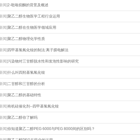
[新闻]
​2-吡咯烷酮的背景及概述
[新闻]
聚乙二醇生物医学工程行业运用
[新闻]
聚乙二醇在生物医学领域应用
[新闻]
聚乙二醇物理化学性质
[新闻]
四甲基氢氧化铵的制法:离子膜电解法
[新闻]
污染物对三甘醇脱水性和发泡性影响的研究
[新闻]
什么叫四羟基氢氧化铵
[新闻]
二甘醇和三甘醇的分析
[新闻]
聚乙二醇的基础特性
[新闻]
有机硅催化剂--四甲基氢氧化铵
[新闻]
聚乙二醇你了解吗
[新闻]
你知道聚乙二醇PEG 6000与PEG 8000间的区别吗？