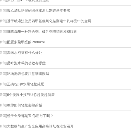
[新闻]
聚乙二醇PEG在药业的运用
[新闻]
聚乙烯吡咯烷酮固体胶浙江制造基本要求
[新闻]
基于碱溶法使用四甲基氢氧化铵测定牛乳样品中的金属
[新闻]
吡咯烷酮一种粘合剂、破乳剂增稠剂和成膜剂
[新闻]
配置多聚甲醛的Protocol
[新闻]
淘米水泡菜有什么好处
[新闻]
桑叶泡水喝的功效有哪些
[新闻]
吃汤泡饭也要注意细嚼慢咽
[新闻]
正确吃6种水果轻松减肥
[新闻]
6个洗澡小技巧让你越洗越健康
[新闻]
教你如何轻松去除茶垢
[新闻]
橙子全身都是宝 你用对了吗？
[新闻]
大数据与生产安全应用高峰论坛在淮安召开