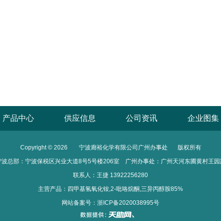
产品中心
供应信息
公司资讯
企业图集
Copyright © 2026
宁波廊裕化学有限公司广州办事处
版权所有
宁波总部：宁波保税区兴业大道8号5号楼206室 广州办事处：广州天河东圃黄村王园
联系人：王捷 13922256280
主营产品：四甲基氢氧化铵,2-吡咯烷酮,三异丙醇胺85%
网站备案号：
浙ICP备2020038995号