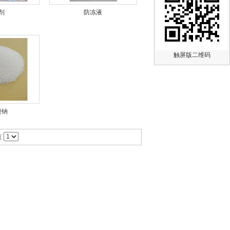
剂
防冻液
触屏版二维码
酸钠
页