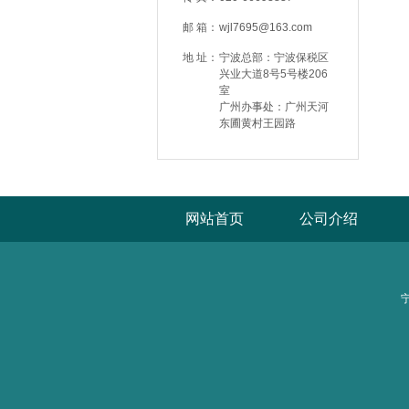
邮 箱：
wjl7695@163.com
地 址：
宁波总部：宁波保税区
兴业大道8号5号楼206
室
广州办事处：广州天河
东圃黄村王园路
网站首页
公司介绍