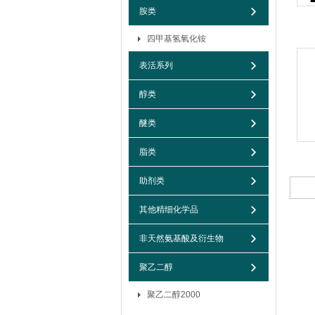
胺类
四甲基氢氧化铵
表活系列
醇类
醚类
脂类
助剂类
其他精细化学品
非天然氨基酸及衍生物
聚乙二醇
聚乙二醇2000