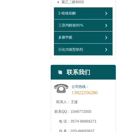
聚乙二醇8000
2-吡咯烷酮
三异丙醇胺85%
多聚甲醛
日化功能型助剂
联系我们
公司热线：
13922256280
联系人：
王捷
联系QQ：
1048772000
电 话：
0574-86866271
传 真：
020-66693837