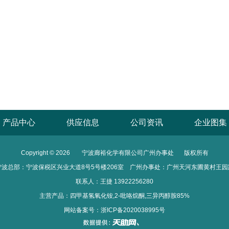
产品中心
供应信息
公司资讯
企业图集
Copyright © 2026
宁波廊裕化学有限公司广州办事处
版权所有
宁波总部：宁波保税区兴业大道8号5号楼206室 广州办事处：广州天河东圃黄村王园
联系人：王捷 13922256280
主营产品：四甲基氢氧化铵,2-吡咯烷酮,三异丙醇胺85%
网站备案号：
浙ICP备2020038995号