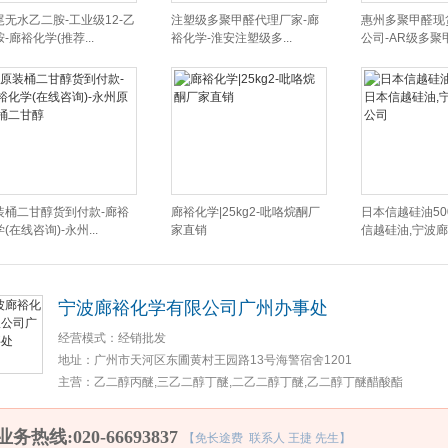
尾无水乙二胺-工业级12-乙
注塑级多聚甲醛代理厂家-廊
惠州多聚甲醛现
-廊裕化学(推荐...
裕化学-淮安注塑级多...
公司-AR级多聚
装桶二甘醇货到付款-廊裕
廊裕化学|25kg2-吡咯烷酮厂
日本信越硅油50
(在线咨询)-永州...
家直销
信越硅油,宁波廊裕
宁波廊裕化学有限公司广州办事处
经营模式：
经销批发
地址：
广州市天河区东圃黄村王园路13号海警宿舍1201
主营：
乙二醇丙醚,三乙二醇丁醚,二乙二醇丁醚,乙二醇丁醚醋酸酯
业务热线:020-66693837
【免长途费 联系人 王捷 先生】