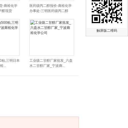
货-廊裕化学
医药级丙二醇报价-廊裕化学
甲醛现货
办事处-三明医药级丙二醇
触屏版二维码
0粘,三明日本
工业级二甘醇厂家批发_六盘
...
水二甘醇厂家_宁波廊...