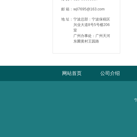
邮 箱：
wjl7695@163.com
地 址：
宁波总部：宁波保税区
兴业大道8号5号楼206
室
广州办事处：广州天河
东圃黄村王园路
网站首页
公司介绍