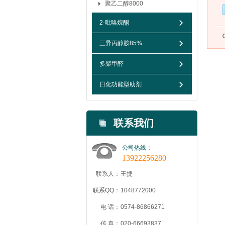
聚乙二醇8000
2-吡咯烷酮
三异丙醇胺85%
多聚甲醛
日化功能型助剂
联系我们
公司热线：
13922256280
联系人：
王捷
联系QQ：
1048772000
电 话：
0574-86866271
传 真：
020-66693837