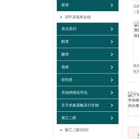
胺类
汕
二胺
四甲基氢氧化铵
表活系列
醇类
醚类
原
脂类
化学
助剂类
其他精细化学品
非天然氨基酸及衍生物
聚乙二醇
聚乙二醇2000