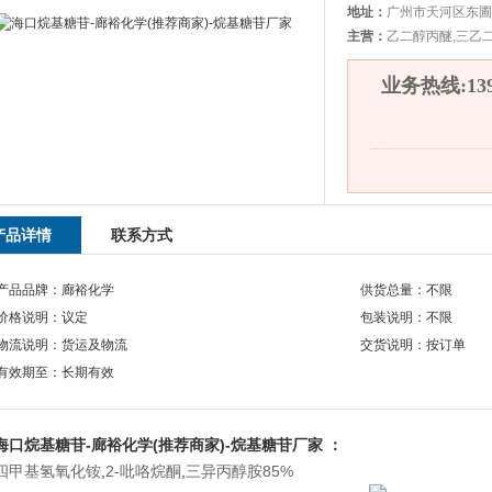
地址：
广州市天河区东圃
主营：
乙二醇丙醚,三乙
业务热线:1392
产品详情
联系方式
产品品牌：廊裕化学
供货总量：不限
价格说明：议定
包装说明：不限
物流说明：货运及物流
交货说明：按订单
有效期至：长期有效
海口烷基糖苷-廊裕化学(推荐商家)-烷基糖苷厂家 ：
四甲基氢氧化铵
,
2-吡咯烷酮
,
三异丙醇胺85%