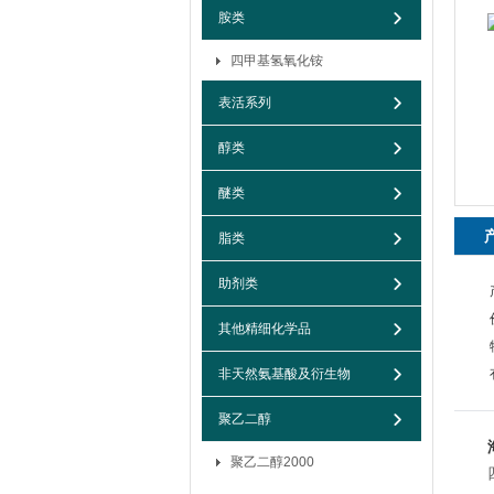
胺类
四甲基氢氧化铵
表活系列
醇类
醚类
脂类
助剂类
其他精细化学品
非天然氨基酸及衍生物
聚乙二醇
聚乙二醇2000