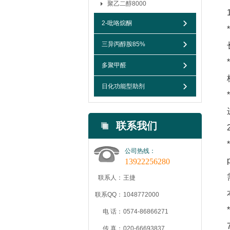
聚乙二醇8000
2-吡咯烷酮
三异丙醇胺85%
多聚甲醛
日化功能型助剂
联系我们
公司热线：
13922256280
联系人：
王捷
联系QQ：
1048772000
电 话：
0574-86866271
传 真：
020-66693837