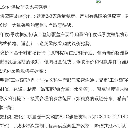
1.深化供应商关系与谈判：
*供应商战略合作：选定2-3家质量稳定、产能有保障的供应商
长期、大量采购的意愿，争取惠待遇。
*年度/季度框架协议：签订覆盖主要采购量的年度或季度框架协
梯式价格、返点），避免零散采购的议价劣势。
*议价：基于对市场行情（原料棕榈仁油/椰子油、葡萄糖价格走
进行数据驱动的谈判。强调批量优势，争取单价和付款条件（如
2.优化采购规格与标准：
*明确“工业级”边界：与技术和生产部门紧密沟通，界定“工业级
pH值、色泽、粘度、游离醇/糖含量、水分等）。避免过度追求
需求的前提下，接受合理的参数范围（如稍宽的碳链分布、稍高
本下降。
*规格标准化：尽量统一采购的APG碳链类型（如C8-10,C12-14,
70%），减少特殊定制，提高供应商生产效率，降低其成本，从