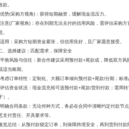
收款。
*优势(采购方视角)：获得短期融资，缓解现金流压力。
*注意(厂家视角)：存在到期无法兑付的信用风险，需评估采购
息。
*适用：采购方短期资金紧张，但信用良好，且厂家愿意接受。
二、选择建议：匹配需求，保障安全
*平衡风险与信任：新合作建议采用预付款+尾款或，降低双方风
或适当账期。
*考虑订单特性：定制化、大额订单倾向预付款+尾款/分期；标
*评估资金状况：现金流充裕可选预付款+尾款/货到付款；需周
下）。
*明确合同条款：无论何种方式，务必在合同中清晰约定付款节点
迟支付责任、开具要求等。
速览总结：从预付款锁定订单，到保障跨境安全，再到货到付款