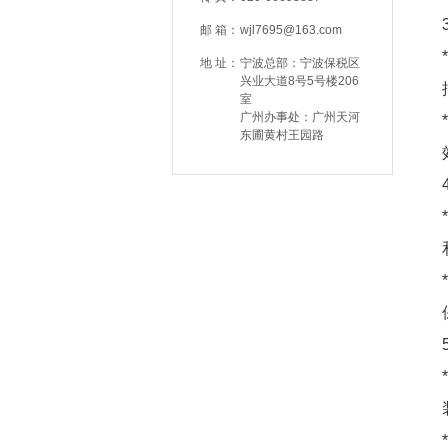
邮 箱：
wjl7695@163.com
地 址：
宁波总部：宁波保税区
兴业大道8号5号楼206
室
广州办事处：广州天河
东圃黄村王园路