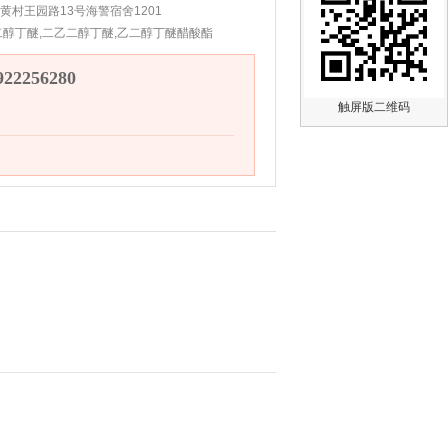
黄村王园路13号海警宿舍1201
二醇丁醚,二乙二醇丁醚,乙二醇丁醚醋酸酯
2256280
触屏版二维码